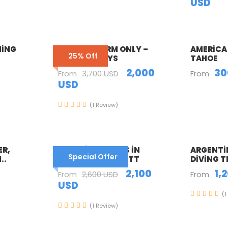
USD
NING
ENQUIRY FORM ONLY –
AMERICA 
25% Off
ITALY – 6 DAYS
TAHOE
2,000
30
From
3,700 USD
From
USD
(1 Review)
ER,
AUSTRIA – 6 DAYS IN
ARGENTI
Special Offer
..
VIENNA, HALLSTATT
DIVING T
2,100
1,
From
2,600 USD
From
USD
(1
(1 Review)