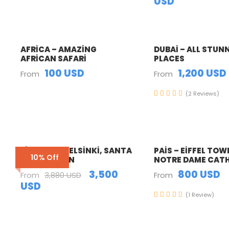
USD
AFRICA – AMAZING
DUBAI – ALL STUN
AFRICAN SAFARI
PLACES
100 USD
1,200 USD
From
From
(2 Reviews)
FINLAND – HELSINKI, SANTA
PAIS – EIFFEL TOW
10% Off
CLAUS TOWN
NOTRE DAME CATH
3,500
800 USD
From
3,880 USD
From
USD
(1 Review)