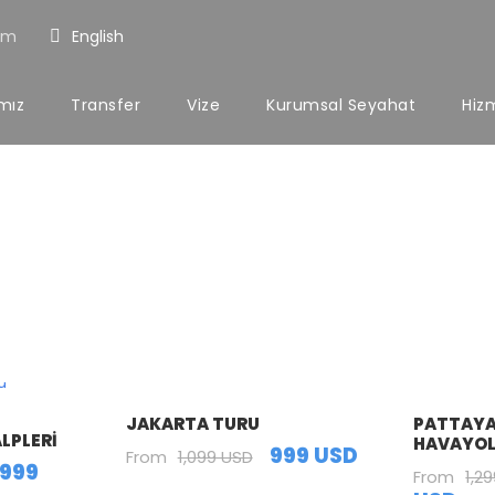
om
English
ımız
Transfer
Vize
Kurumsal Seyahat
Hiz
r Classic 5 Col
JAKARTA TURU
PATTAYA
LPLERI
HAVAYOLL
999 USD
From
1,099 USD
,999
From
1,2