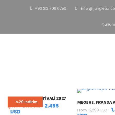
+90 212 706 0750
info @ jungletur.c
Turlar
Tou
COACHELLA FESTIVALI 2027
%20 İndirim
MEGEVE, FRANSA A
2,495
From
2,995 USD
1
From
2,299 USD
USD