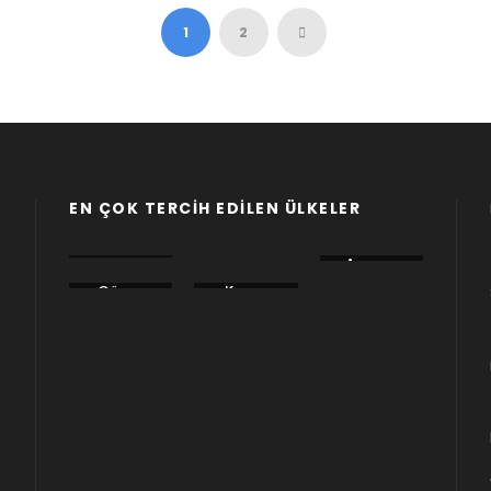
1
2
EN ÇOK TERCIH EDILEN ÜLKELER
Afrika
Asya
Avrupa
Güney
Kuzey
Okyanus
Amerika
Amerika
ya