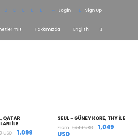
Login
Sign Up
metlerimiz
Hakkımızda
English
umns
, QATAR
SEUL – GÜNEY KORE, THY ILE
ARI ILE
1,049
From
1,349 USD
1,099
99 USD
USD