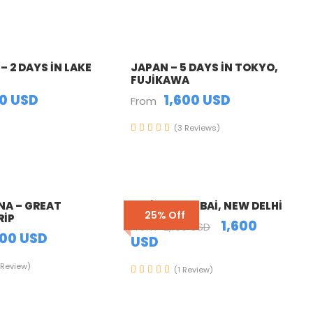
– 2 DAYS IN LAKE
JAPAN – 5 DAYS IN TOKYO,
FUJIKAWA
0 USD
1,600 USD
From
(3 Reviews)
NA – GREAT
INDIA – MUMBAI, NEW DELHI
25% Off
RIP
1,600
From
2,100 USD
200 USD
USD
 Review)
(1 Review)