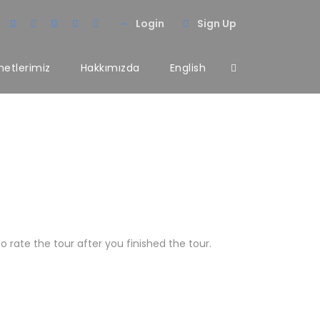
Login
Sign Up
metlerimiz
Hakkımızda
English
 rate the tour after you finished the tour.