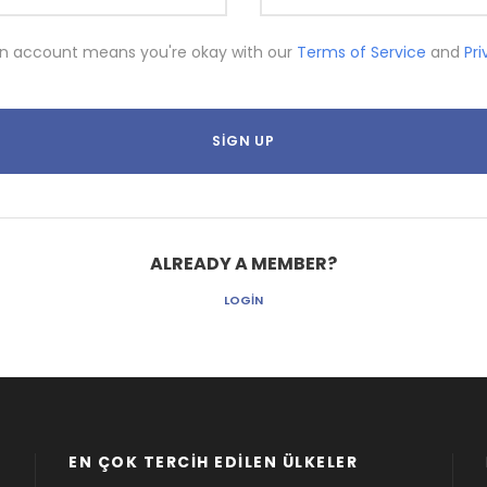
an account means you're okay with our
Terms of Service
and
Pr
ALREADY A MEMBER?
LOGIN
EN ÇOK TERCIH EDILEN ÜLKELER