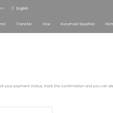
om
English
ımız
Transfer
Vize
Kurumsal Seyahat
Hiz
rack your payment status, track the confirmation and you can also