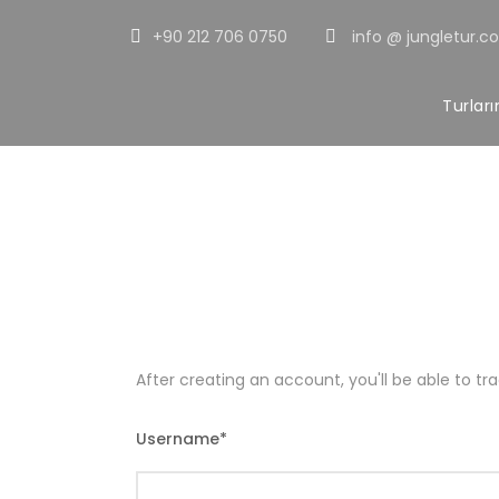
+90 212 706 0750
info @ jungletur.c
Turlar
Register
After creating an account, you'll be able to t
Username
*