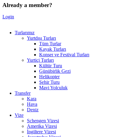
Already a member?
Login
Turlarımız
Yurtdışı Turları
Tüm Turlar
Kayak Turları
Konser ve Festival Turları
Yurtiçi Turları
Kültür Turu
Günübirlik Gezi
Helikopter
Şehir Turu
Mavi Yolculuk
Transfer
Kara
Hava
Deniz
Vize
Schengen Vizesi
Amerika Vizesi
İngiltere Vizesi