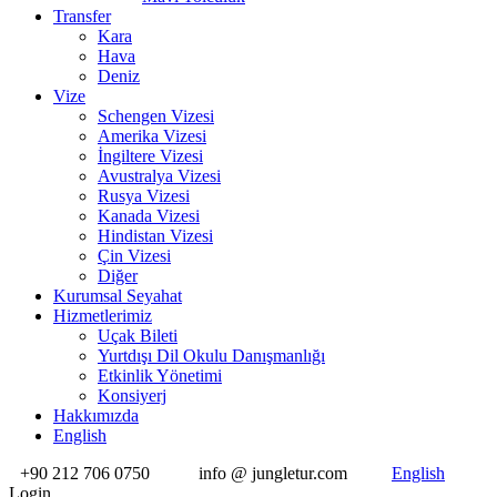
Transfer
Kara
Hava
Deniz
Vize
Schengen Vizesi
Amerika Vizesi
İngiltere Vizesi
Avustralya Vizesi
Rusya Vizesi
Kanada Vizesi
Hindistan Vizesi
Çin Vizesi
Diğer
Kurumsal Seyahat
Hizmetlerimiz
Uçak Bileti
Yurtdışı Dil Okulu Danışmanlığı
Etkinlik Yönetimi
Konsiyerj
Hakkımızda
English
+90 212 706 0750
info @ jungletur.com
English
Login