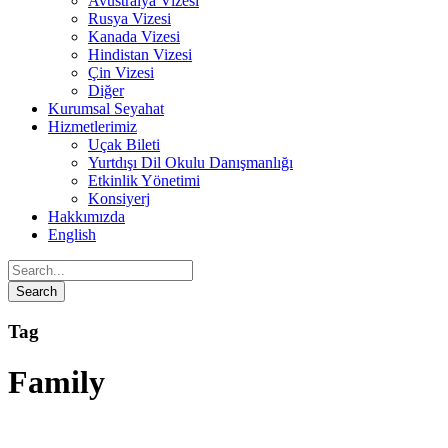
Avustralya Vizesi
Rusya Vizesi
Kanada Vizesi
Hindistan Vizesi
Çin Vizesi
Diğer
Kurumsal Seyahat
Hizmetlerimiz
Uçak Bileti
Yurtdışı Dil Okulu Danışmanlığı
Etkinlik Yönetimi
Konsiyerj
Hakkımızda
English
Tag
Family