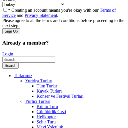
* Creating an account means you're okay with our
Terms of
Service
and
Privacy Statement
.
Please agree to all the terms and conditions before proceeding to the
next step
Already a member?
Login
Turlarımız
Yurtdışı Turları
Tüm Turlar
Kayak Turları
Konser ve Festival Turları
Yurtiçi Turları
Kültür Turu
Günübirlik Gezi
Helikopter
Şehir Turu
Mavi Yolculuk