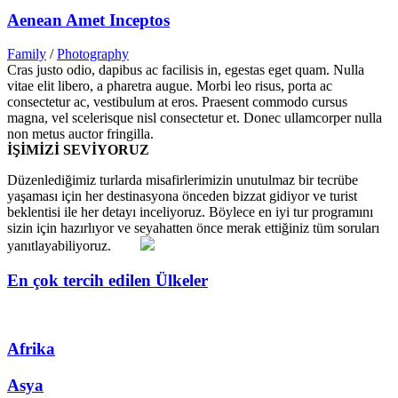
Aenean Amet Inceptos
Family
/
Photography
Cras justo odio, dapibus ac facilisis in, egestas eget quam. Nulla
vitae elit libero, a pharetra augue. Morbi leo risus, porta ac
consectetur ac, vestibulum at eros. Praesent commodo cursus
magna, vel scelerisque nisl consectetur et. Donec ullamcorper nulla
non metus auctor fringilla.
İŞİMİZİ SEVİYORUZ
Düzenlediğimiz turlarda misafirlerimizin unutulmaz bir tecrübe
yaşaması için her destinasyona önceden bizzat gidiyor ve turist
beklentisi ile her detayı inceliyoruz. Böylece en iyi tur programını
sizin için hazırlıyor ve seyahatten önce merak ettiğiniz tüm soruları
yanıtlayabiliyoruz.
En çok tercih edilen Ülkeler
Afrika
Asya