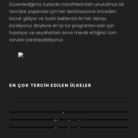
Düzenlediğimiz turlarda misafirlerimizin unutulmaz bir
tecrübe yaşaması için her destinasyona önceden
bizzat gidiyor ve turist beklentisi ile her detayı
inceliyoruz. Böylece en iyi tur programını sizin için
hazırlıyor ve seyahatten önce merak ettiğiniz tüm
soruları yanıtlayabiliyoruz.
EN ÇOK TERCIH EDILEN ÜLKELER
Afrika
Asya
Avrupa
Güney Amerika
Kuzey Amerika
Okyanusya